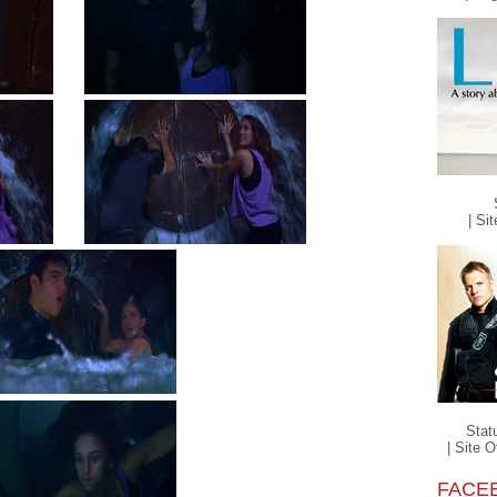
| Sit
Stat
| Site Of
FACE