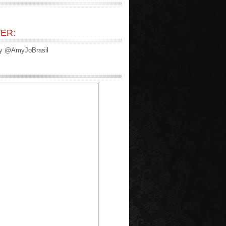
ER:
by @AmyJoBrasil