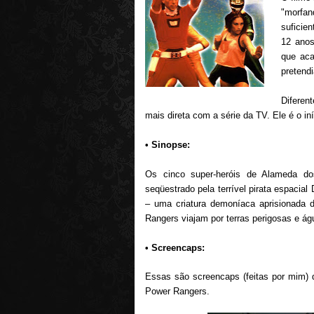
"morfan
suficien
12 ano
que
aca
pretendi
Diferen
mais direta com a série da TV. Ele é o i
•
Sinopse:
Os cinco super-heróis de Alameda dos
seqüestrado pela terrível pirata espacial
– uma criatura demoníaca aprisionada 
Rangers viajam por terras perigosas e águ
•
Screencaps:
Essas são screencaps (feitas por mim
Power Rangers.