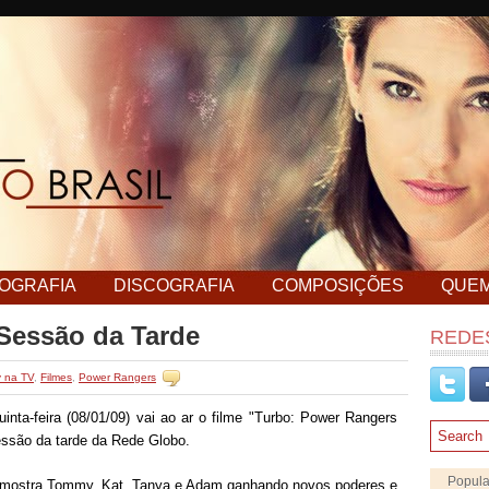
MOGRAFIA
DISCOGRAFIA
COMPOSIÇÕES
QUE
Sessão da Tarde
REDES
y na TV
,
Filmes
,
Power Rangers
inta-fei
r
a
(08/01/09) vai ao ar o filme "Turbo: Power Rangers
essão da tarde da Rede Globo.
Popula
 mostra
T
ommy,
Kat, Tanya e Adam ganhando novos poderes e