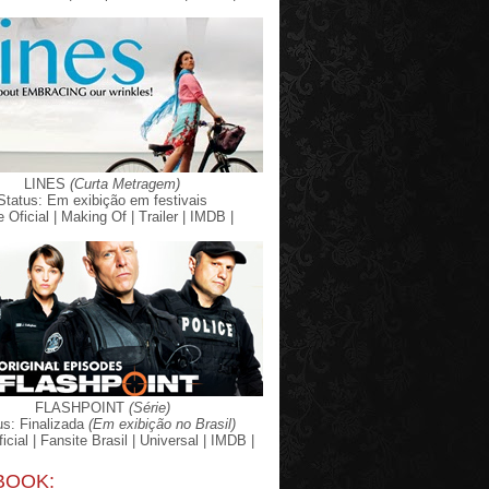
LINES
(Curta Metragem)
Status: Em exibição em festivais
e Oficial |
Making Of |
Trailer |
IMDB |
FLASHPOINT
(Série)
us: Finalizada
(Em exibição no Brasil)
icial |
Fansite Brasil |
Universal |
IMDB |
BOOK: