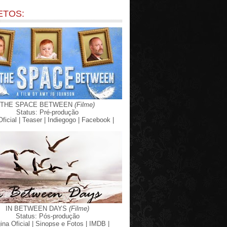
ETOS:
THE SPACE BETWEEN
(Filme)
Status: Pré-produção
Oficial |
Teaser |
Indiegogo |
Facebook |
IN BETWEEN DAYS
(Filme)
Status: Pós-produção
ina Oficial |
Sinopse e Fotos |
IMDB |