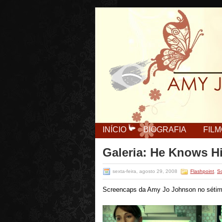
INÍCIO
BIOGRAFIA
FIL
Galeria: He Knows Hi
sexta-feira, agosto 29, 2008
Flashpoint
,
S
Screencaps da Amy Jo Johnson no sétimo