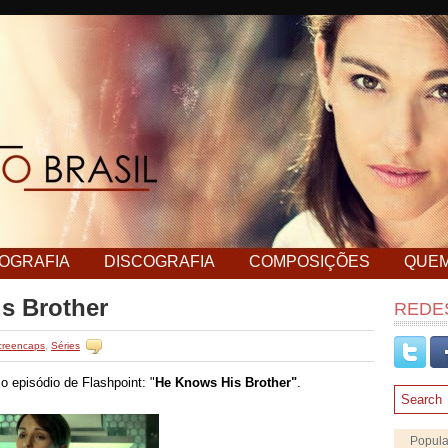
MOGRAFIA
DISCOGRAFIA
COMPOSIÇÕES
QUE
s Brother
REDES
creencaps
,
Séries
 episódio de Flashpoint: "
He Knows His Brother"
.
Popula