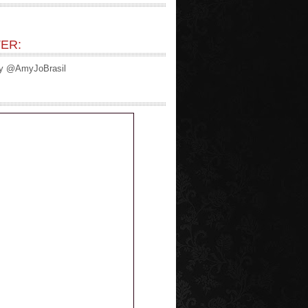
ER:
by @AmyJoBrasil