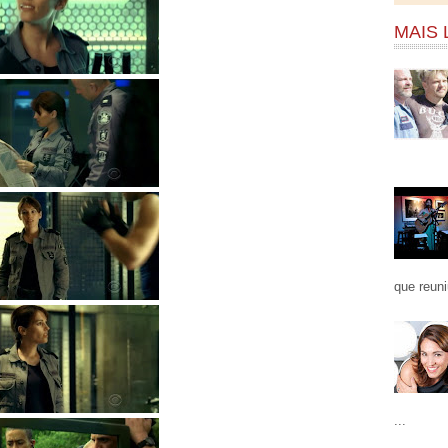
MAIS 
que reuni
...