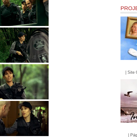
PROJ
| Site 
| Pág