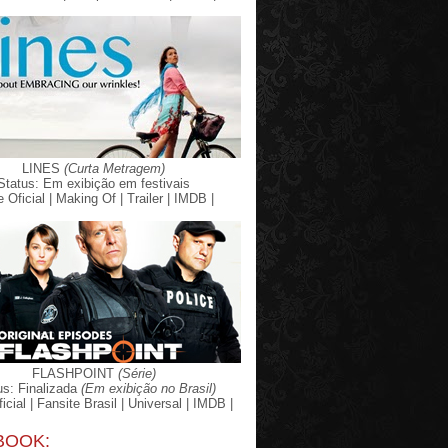
LINES
(Curta Metragem)
Status: Em exibição em festivais
e Oficial |
Making Of |
Trailer |
IMDB |
FLASHPOINT
(Série)
us: Finalizada
(Em exibição no Brasil)
icial |
Fansite Brasil |
Universal |
IMDB |
BOOK: