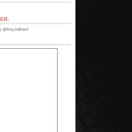
ER:
by @AmyJoBrasil