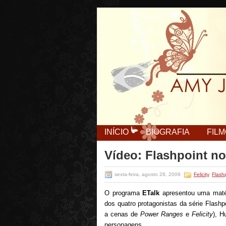
INÍCIO
BIOGRAFIA
FIL
Vídeo: Flashpoint n
sexta-feira, agosto 28, 2009
Felicity
,
Flash
O programa
ETalk
apresentou uma matér
dos quatro protagonistas da série Flashp
a cenas de
Power Ranges
e
Felicity
), H
personagens.