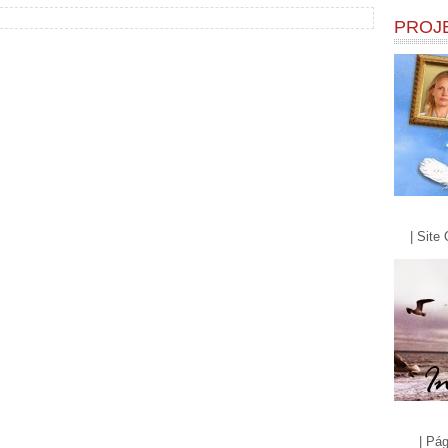
PROJ
| Site 
| Pág