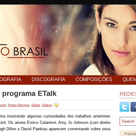
MOGRAFIA
DISCOGRAFIA
COMPOSIÇÕES
QUE
o programa ETalk
REDES
point
,
Power Rangers
,
Séries
,
Vídeos
ia mostrando algumas curiosidades dos trabalhos anteriores
oint. Os atores Enrico Colantoni, Amy Jo Johnson (com direito
ugh Dillon e David Paetkau aparecem comentando sobre seus
Popula