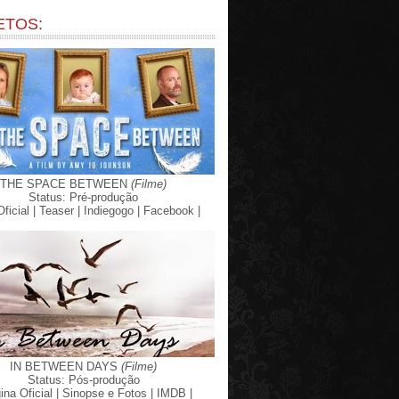
ETOS:
THE SPACE BETWEEN
(Filme)
Status: Pré-produção
Oficial |
Teaser |
Indiegogo |
Facebook |
IN BETWEEN DAYS
(Filme)
Status: Pós-produção
ina Oficial |
Sinopse e Fotos |
IMDB |