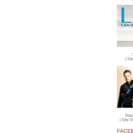
| Sit
Stat
| Site Of
FACE