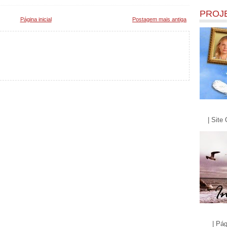
PROJ
Página inicial
Postagem mais antiga
| Site 
| Pág