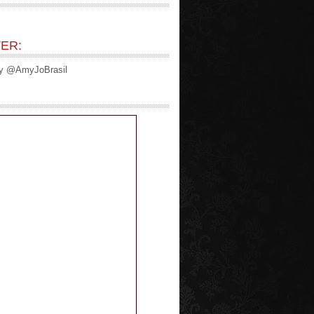
ER:
by @AmyJoBrasil