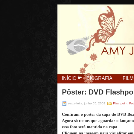
INÍCIO
BIOGRAFIA
FIL
Pôster: DVD Flashpo
sexta-feira, junho 05, 2009
Flashpoint
,
Fot
Confiram o pôster da capa do DVD Boxs
Agora só temos que aguardar o lançame
essa foto será mantida na capa.
Cliquem na imagem para visualizar em