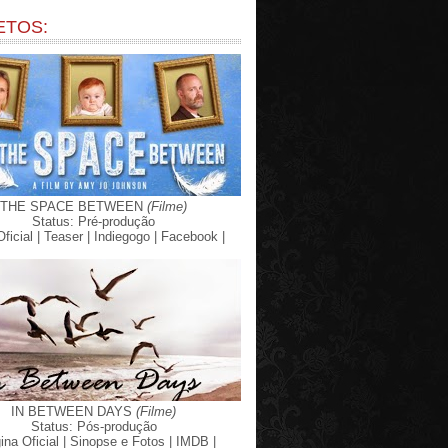
ETOS:
THE SPACE BETWEEN
(Filme)
Status: Pré-produção
Oficial |
Teaser |
Indiegogo |
Facebook |
IN BETWEEN DAYS
(Filme)
Status: Pós-produção
ina Oficial |
Sinopse e Fotos |
IMDB |