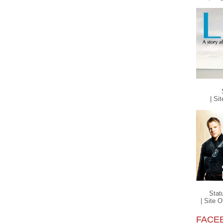
| Sit
Stat
| Site Of
FACE