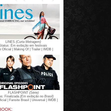
LINES
(Curta Metragem)
Status: Em exibição em festivais
e Oficial |
Making Of |
Trailer |
IMDB |
FLASHPOINT
(Série)
us: Finalizada
(Em exibição no Brasil)
icial |
Fansite Brasil |
Universal |
IMDB |
BOOK: