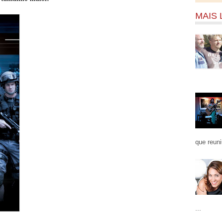
MAIS 
que reuni
...