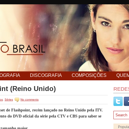
MOGRAFIA
DISCOGRAFIA
COMPOSIÇÕES
QUE
int (Reino Unido)
REDES
os
,
Séries
No comments
et de Flashpoint, recém lançado no Reino Unido pela ITV.
nto do DVD oficial da série pela CTV e CBS para saber se
Popula
 tamanho maior.